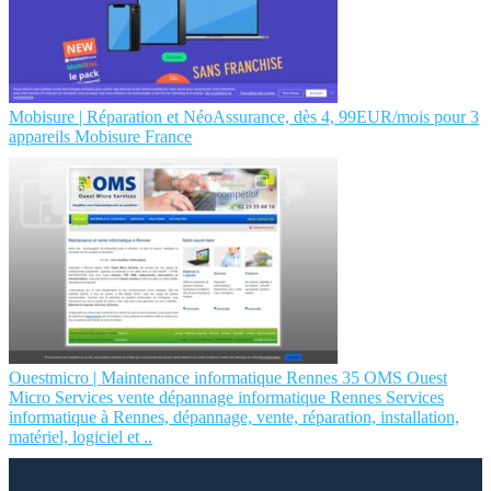
Mobisure | Réparation et NéoAssurance, dès 4, 99EUR/mois pour 3
appareils Mobisure France
Ouestmicro | Maintenance infor­mati­que Rennes 35 OMS Ouest
Micro Services vente dépannage infor­mati­que Rennes Services
infor­mati­que à Rennes, dépannage, vente, réparation, instal­la­tion,
matériel, logiciel et ..