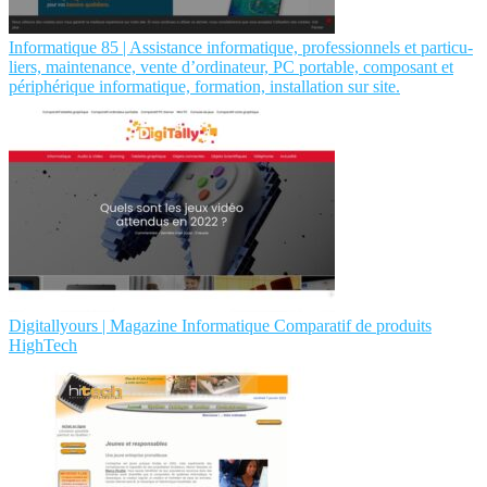
Infor­mati­que 85 | Assistance infor­mati­que, profes­sion­nels et par­ticu­
liers, maintenance, vente d’ordinateur, PC portable, composant et
périphéri­que infor­mati­que, formation, instal­la­tion sur site.
Digitallyours | Magazine Infor­mati­que Comparatif de produits
HighTech