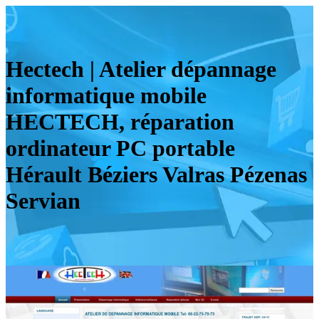
Hectech | Atelier dépannage
infor­mati­que mobile
HECTECH, réparation
ordinateur PC portable
Hérault Béziers Valras Pézenas
Servian